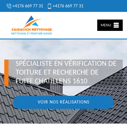
+4176 669 77 31
+4176 669 77 31
MENU
SPÉCIALISTE EN VÉRIFICATION DE
TOITURE ET RECHERCHE DE
FUITE CHATILLENS 1610
VOIR NOS RÉALISATIONS