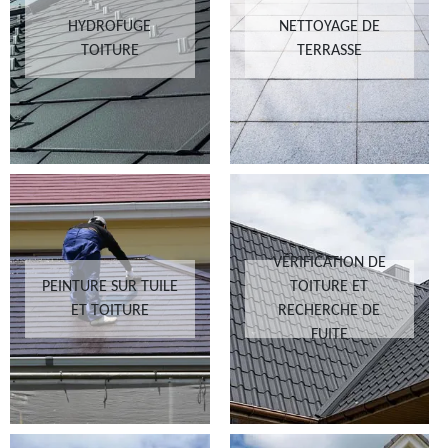
HYDROFUGE
NETTOYAGE DE
TOITURE
TERRASSE
VÉRIFICATION DE
PEINTURE SUR TUILE
TOITURE ET
ET TOITURE
RECHERCHE DE
FUITE