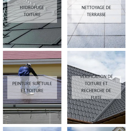
HYDROFUGE
NETTOYAGE DE
TOITURE
TERRASSE
VÉRIFICATION DE
PEINTURE SUR TUILE
TOITURE ET
ET TOITURE
RECHERCHE DE
FUITE