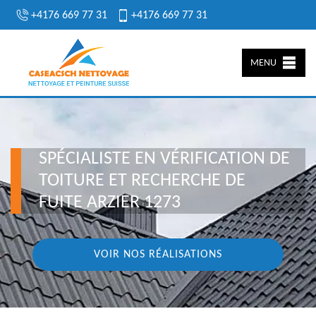
+4176 669 77 31
+4176 669 77 31
MENU
SPÉCIALISTE EN VÉRIFICATION DE
TOITURE ET RECHERCHE DE
FUITE ARZIER 1273
VOIR NOS RÉALISATIONS