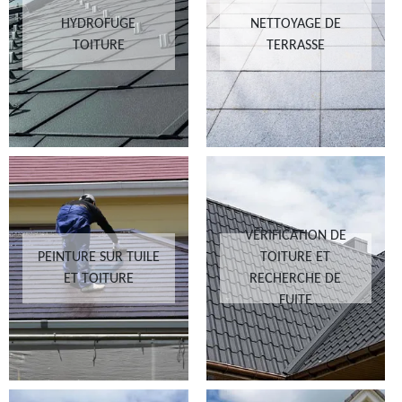
HYDROFUGE
NETTOYAGE DE
TOITURE
TERRASSE
VÉRIFICATION DE
PEINTURE SUR TUILE
TOITURE ET
ET TOITURE
RECHERCHE DE
FUITE