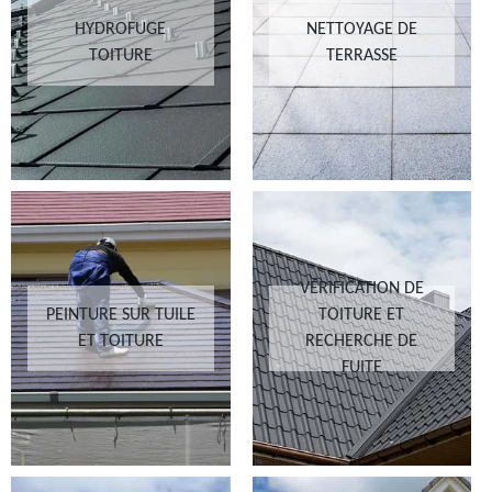
HYDROFUGE
NETTOYAGE DE
TOITURE
TERRASSE
VÉRIFICATION DE
PEINTURE SUR TUILE
TOITURE ET
ET TOITURE
RECHERCHE DE
FUITE