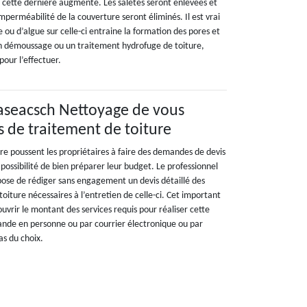
de cette dernière augmente. Les saletés seront enlevées et
imperméabilité de la couverture seront éliminés. Il est vrai
ou d’algue sur celle-ci entraine la formation des pores et
 un démoussage ou un traitement hydrofuge de toiture,
our l’effectuer.
seacsch Nettoyage de vous
s de traitement de toiture
re poussent les propriétaires à faire des demandes de devis
 possibilité de bien préparer leur budget. Le professionnel
ose de rédiger sans engagement un devis détaillé des
oiture nécessaires à l’entretien de celle-ci. Cet important
rir le montant des services requis pour réaliser cette
ande en personne ou par courrier électronique ou par
as du choix.