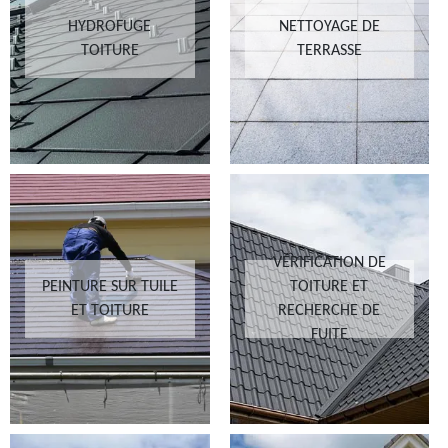
HYDROFUGE
NETTOYAGE DE
TOITURE
TERRASSE
VÉRIFICATION DE
PEINTURE SUR TUILE
TOITURE ET
ET TOITURE
RECHERCHE DE
FUITE