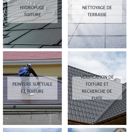
HYDROFUGE
NETTOYAGE DE
TOITURE
TERRASSE
VÉRIFICATION DE
PEINTURE SUR TUILE
TOITURE ET
ET TOITURE
RECHERCHE DE
FUITE