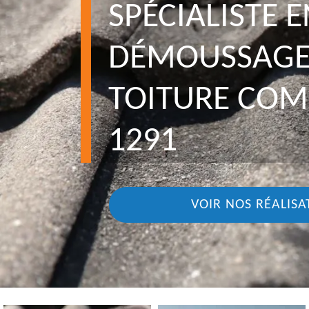
SPÉCIALISTE E
DÉMOUSSAGE
TOITURE CO
1291
VOIR NOS RÉALISA