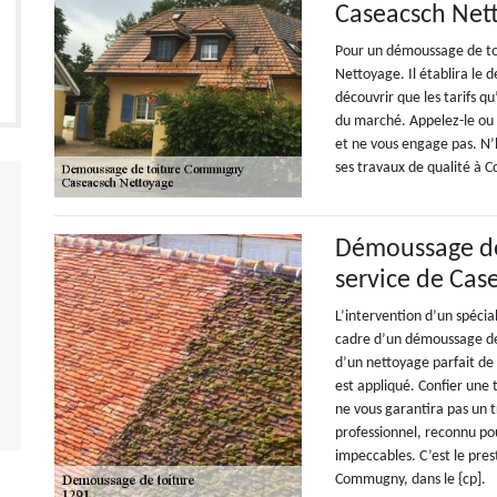
Caseacsch Net
Pour un démoussage de toi
Nettoyage. Il établira le 
découvrir que les tarifs q
du marché. Appelez-le ou v
et ne vous engage pas. N’h
ses travaux de qualité à 
Démoussage de 
service de Cas
L’intervention d’un spécial
cadre d’un démoussage de
d’un nettoyage parfait de 
est appliqué. Confier une 
ne vous garantira pas un 
professionnel, reconnu pou
impeccables. C’est le pres
Commugny, dans le {cp].