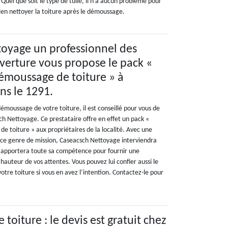
el que soit le type de tuile, il n’a aucun problème pour
ien nettoyer la toiture après le démoussage.
oyage un professionnel des
verture vous propose le pack «
émoussage de toiture » à
s le 1291.
démoussage de votre toiture, il est conseillé pour vous de
ch Nettoyage. Ce prestataire offre en effet un pack «
e toiture » aux propriétaires de la localité. Avec une
r ce genre de mission, Caseacsch Nettoyage interviendra
t apportera toute sa compétence pour fournir une
 hauteur de vos attentes. Vous pouvez lui confier aussi le
tre toiture si vous en avez l’intention. Contactez-le pour
oiture : le devis est gratuit chez