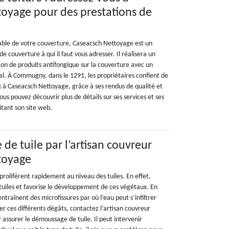
oyage pour des prestations de
able de votre couverture, Caseacsch Nettoyage est un
e couverture à qui il faut vous adresser. Il réalisera un
ion de produits antifongique sur la couverture avec un
al. À Commugny, dans le 1291, les propriétaires confient de
x à Caseacsch Nettoyage, grâce à ses rendus de qualité et
ous pouvez découvrir plus de détails sur ses services et ses
sitant son site web.
de tuile par l’artisan couvreur
toyage
 prolifèrent rapidement au niveau des tuiles. En effet,
 tuiles et favorise le développement de ces végétaux. En
traînent des microfissures par où l’eau peut s’infiltrer
ter ces différents dégâts, contactez l’artisan couvreur
assurer le démoussage de tuile. Il peut intervenir