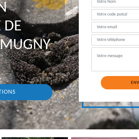
N
 DE
MMUGNY
TIONS