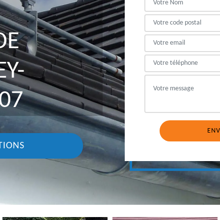
DE
EY-
07
TIONS