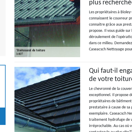
plus recherchée
Les propriétaires à Biole
connaissent le couvreur pr
connaitre grâce aux presta
propose. Il vous guide sur 
déroulement de l’opération
dans ce milieu. Demandez-lu
Caseacsch Nettoyage pour 
Qui faut-il en
de votre toitu
Le chevronné de la couver
exceptionnel. Il propose de
propriétaires de bâtiment
prestataire à cause de sa
exemplaire. Caseacsch Net
traitement hydrofuge de vo
irréprochable. Au cas où 