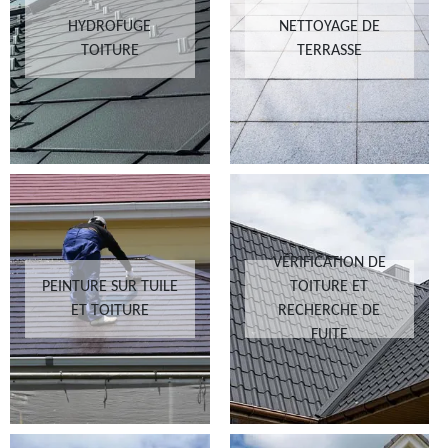
HYDROFUGE
NETTOYAGE DE
TOITURE
TERRASSE
VÉRIFICATION DE
PEINTURE SUR TUILE
TOITURE ET
ET TOITURE
RECHERCHE DE
FUITE