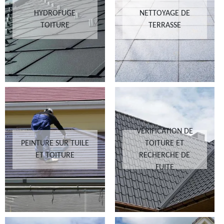
HYDROFUGE
NETTOYAGE DE
TOITURE
TERRASSE
VÉRIFICATION DE
PEINTURE SUR TUILE
TOITURE ET
ET TOITURE
RECHERCHE DE
FUITE