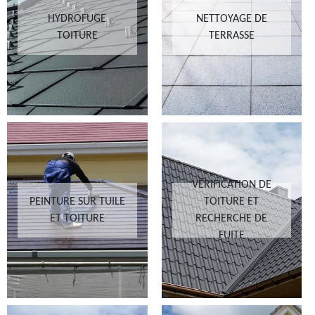
HYDROFUGE
NETTOYAGE DE
TOITURE
TERRASSE
VÉRIFICATION DE
PEINTURE SUR TUILE
TOITURE ET
ET TOITURE
RECHERCHE DE
FUITE