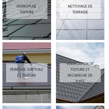
HYDROFUGE
NETTOYAGE DE
TOITURE
TERRASSE
VÉRIFICATION DE
PEINTURE SUR TUILE
TOITURE ET
ET TOITURE
RECHERCHE DE
FUITE