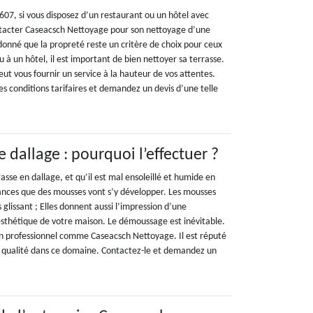
1607, si vous disposez d’un restaurant ou un hôtel avec
ntacter Caseacsch Nettoyage pour son nettoyage d’une
donné que la propreté reste un critère de choix pour ceux
u à un hôtel, il est important de bien nettoyer sa terrasse.
ut vous fournir un service à la hauteur de vos attentes.
es conditions tarifaires et demandez un devis d’une telle
dallage : pourquoi l’effectuer ?
rasse en dallage, et qu’il est mal ensoleillé et humide en
ances que des mousses vont s’y développer. Les mousses
 glissant ; Elles donnent aussi l’impression d’une
’esthétique de votre maison. Le démoussage est inévitable.
 un professionnel comme Caseacsch Nettoyage. Il est réputé
e qualité dans ce domaine. Contactez-le et demandez un