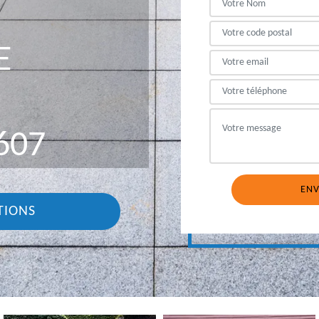
E
607
TIONS