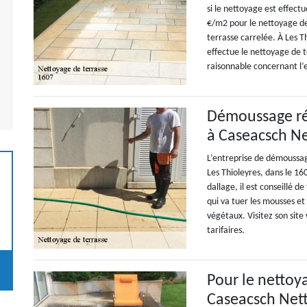
si le nettoyage est effect
€/m2 pour le nettoyage de
terrasse carrelée. À Les 
effectue le nettoyage de te
raisonnable concernant l’
Démoussage réu
à Caseacsch Ne
L’entreprise de démoussag
Les Thioleyres, dans le 16
dallage, il est conseillé de
qui va tuer les mousses et 
végétaux. Visitez son site 
tarifaires.
Pour le nettoya
Caseacsch Net