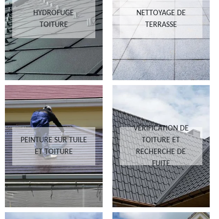
HYDROFUGE
NETTOYAGE DE
TOITURE
TERRASSE
VÉRIFICATION DE
PEINTURE SUR TUILE
TOITURE ET
ET TOITURE
RECHERCHE DE
FUITE