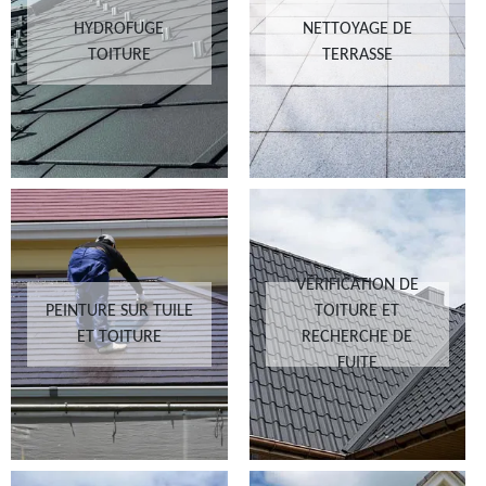
HYDROFUGE
NETTOYAGE DE
TOITURE
TERRASSE
VÉRIFICATION DE
PEINTURE SUR TUILE
TOITURE ET
ET TOITURE
RECHERCHE DE
FUITE