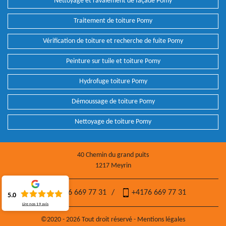
Nettoyage et ravalement de façade Pomy
Traitement de toiture Pomy
Vérification de toiture et recherche de fuite Pomy
Peinture sur tuile et toiture Pomy
Hydrofuge toiture Pomy
Démoussage de toiture Pomy
Nettoyage de toiture Pomy
40 Chemin du grand puits
1217 Meyrin
+4176 669 77 31
/
+4176 669 77 31
5.0
Lire nos
19
avis
©2020 - 2026 Tout droit réservé -
Mentions légales