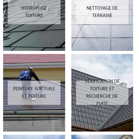
HYDROFUGE
NETTOYAGE DE
TOITURE
TERRASSE
VÉRIFICATION DE
PEINTURE SUR TUILE
TOITURE ET
ET TOITURE
RECHERCHE DE
FUITE