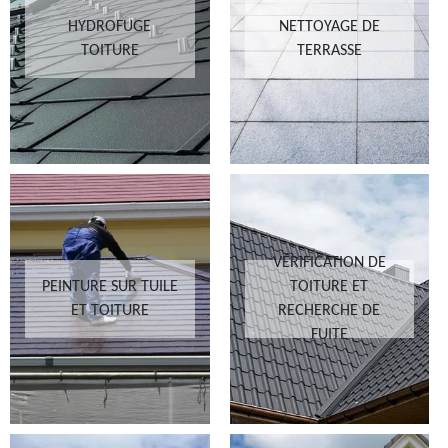
HYDROFUGE
NETTOYAGE DE
TOITURE
TERRASSE
VÉRIFICATION DE
PEINTURE SUR TUILE
TOITURE ET
ET TOITURE
RECHERCHE DE
FUITE