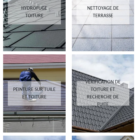
HYDROFUGE
NETTOYAGE DE
TOITURE
TERRASSE
VÉRIFICATION DE
PEINTURE SUR TUILE
TOITURE ET
ET TOITURE
RECHERCHE DE
FUITE