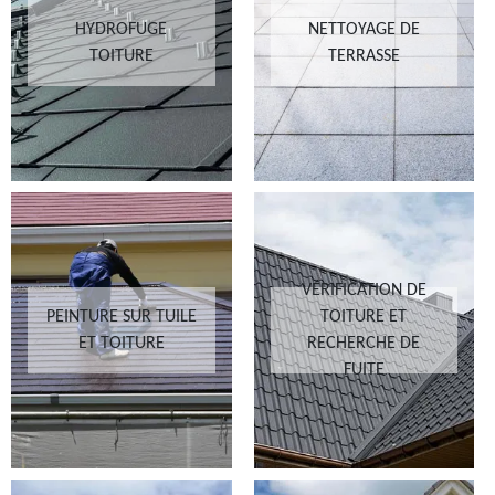
HYDROFUGE
NETTOYAGE DE
TOITURE
TERRASSE
VÉRIFICATION DE
PEINTURE SUR TUILE
TOITURE ET
ET TOITURE
RECHERCHE DE
FUITE