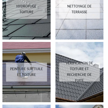
HYDROFUGE
NETTOYAGE DE
TOITURE
TERRASSE
VÉRIFICATION DE
PEINTURE SUR TUILE
TOITURE ET
ET TOITURE
RECHERCHE DE
FUITE