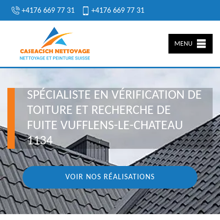
+4176 669 77 31
+4176 669 77 31
MENU
SPÉCIALISTE EN VÉRIFICATION DE
TOITURE ET RECHERCHE DE
FUITE VUFFLENS-LE-CHATEAU
1134
VOIR NOS RÉALISATIONS