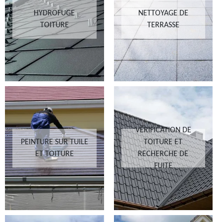
HYDROFUGE
NETTOYAGE DE
TOITURE
TERRASSE
VÉRIFICATION DE
PEINTURE SUR TUILE
TOITURE ET
ET TOITURE
RECHERCHE DE
FUITE