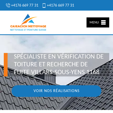
+4176 669 77 31
+4176 669 77 31
MENU
SPÉCIALISTE EN VÉRIFICATION DE
TOITURE ET RECHERCHE DE
FUITE VILLARS-SOUS-YENS 1168
VOIR NOS RÉALISATIONS