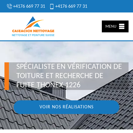
+4176 669 77 31
+4176 669 77 31
MENU
SPÉCIALISTE EN VÉRIFICATION DE
TOITURE ET RECHERCHE DE
FUITE THONEX 1226
VOIR NOS RÉALISATIONS