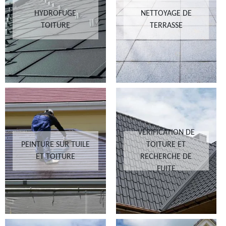
HYDROFUGE
NETTOYAGE DE
TOITURE
TERRASSE
VÉRIFICATION DE
PEINTURE SUR TUILE
TOITURE ET
ET TOITURE
RECHERCHE DE
FUITE