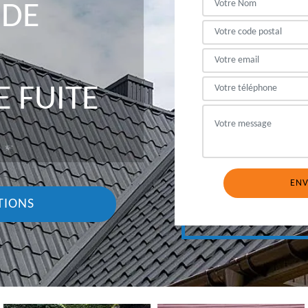
 DE
 FUITE
TIONS