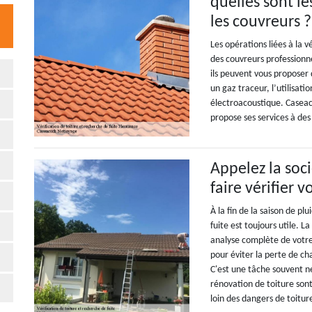
quelles sont le
les couvreurs ?
Les opérations liées à la v
des couvreurs professionne
ils peuvent vous proposer 
un gaz traceur, l’utilisat
électroacoustique. Caseac
propose ses services à des
Appelez la soc
faire vérifier 
À la fin de la saison de pl
fuite est toujours utile. 
analyse complète de votre 
pour éviter la perte de c
C'est une tâche souvent né
rénovation de toiture son
loin des dangers de toitur