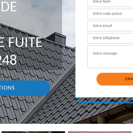
 DE
 FUITE
248
TIONS