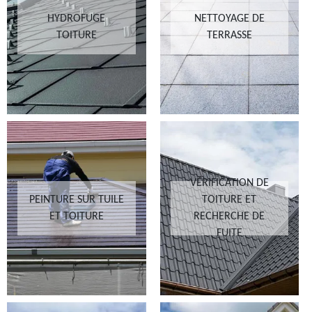
HYDROFUGE
NETTOYAGE DE
TOITURE
TERRASSE
VÉRIFICATION DE
PEINTURE SUR TUILE
TOITURE ET
ET TOITURE
RECHERCHE DE
FUITE