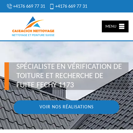
+4176 669 77 31
+4176 669 77 31
MENU
SPÉCIALISTE EN VÉRIFICATION DE
TOITURE ET RECHERCHE DE
FUITE FECHY 1173
VOIR NOS RÉALISATIONS