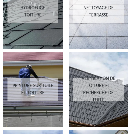
HYDROFUGE
NETTOYAGE DE
TOITURE
TERRASSE
VÉRIFICATION DE
PEINTURE SUR TUILE
TOITURE ET
ET TOITURE
RECHERCHE DE
FUITE