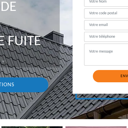
 DE
 FUITE
TIONS