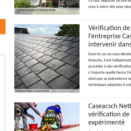
s'il faut négocier ou non 
vous à notre site pour plu
Vérification de
l’entreprise C
intervenir dans
Dans le cas où vous décele
étanche, il est indispensa
procéder à des vérificatio
n’importe quelle heure l’
ainsi que sa polyvalence s
techniques adaptées à vot
Caseacsch Nett
vérification de
expérimenté