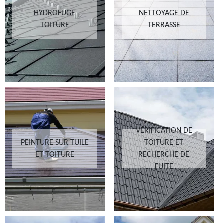
HYDROFUGE
NETTOYAGE DE
TOITURE
TERRASSE
VÉRIFICATION DE
PEINTURE SUR TUILE
TOITURE ET
ET TOITURE
RECHERCHE DE
FUITE