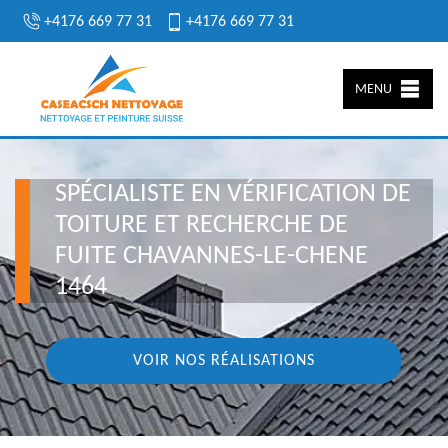
+4176 669 77 31
+4176 669 77 31
MENU
SPÉCIALISTE EN VÉRIFICATION DE
TOITURE ET RECHERCHE DE
FUITE CHAVANNES-LE-CHENE
1464
VOIR NOS RÉALISATIONS