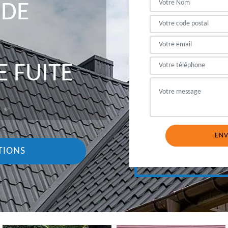
 DE
 FUITE
TIONS