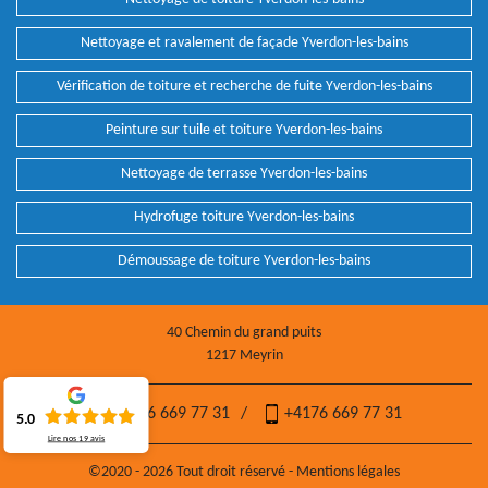
Nettoyage et ravalement de façade Yverdon-les-bains
Vérification de toiture et recherche de fuite Yverdon-les-bains
Peinture sur tuile et toiture Yverdon-les-bains
Nettoyage de terrasse Yverdon-les-bains
Hydrofuge toiture Yverdon-les-bains
Démoussage de toiture Yverdon-les-bains
40 Chemin du grand puits
1217 Meyrin
+4176 669 77 31
/
+4176 669 77 31
5.0
Lire nos
19
avis
©2020 - 2026 Tout droit réservé -
Mentions légales