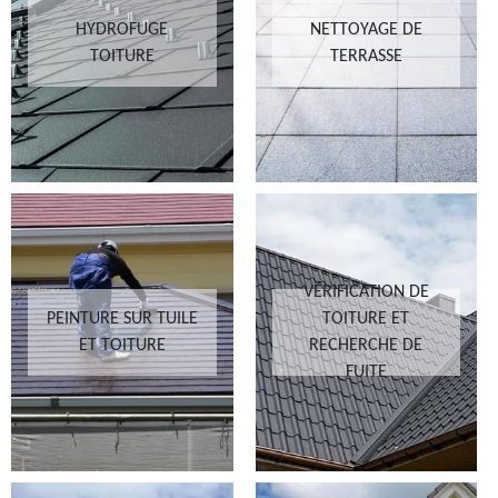
HYDROFUGE
NETTOYAGE DE
TOITURE
TERRASSE
VÉRIFICATION DE
PEINTURE SUR TUILE
TOITURE ET
ET TOITURE
RECHERCHE DE
FUITE