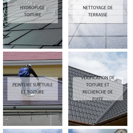
HYDROFUGE
NETTOYAGE DE
TOITURE
TERRASSE
VÉRIFICATION DE
PEINTURE SUR TUILE
TOITURE ET
ET TOITURE
RECHERCHE DE
FUITE