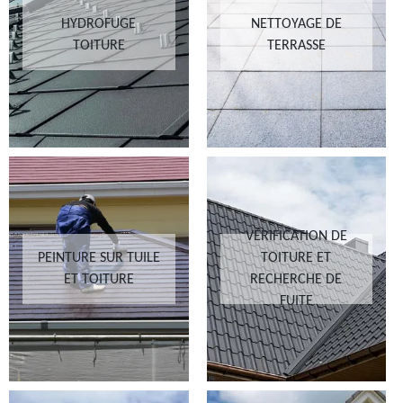
HYDROFUGE
NETTOYAGE DE
TOITURE
TERRASSE
VÉRIFICATION DE
PEINTURE SUR TUILE
TOITURE ET
ET TOITURE
RECHERCHE DE
FUITE