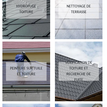
HYDROFUGE
NETTOYAGE DE
TOITURE
TERRASSE
VÉRIFICATION DE
PEINTURE SUR TUILE
TOITURE ET
ET TOITURE
RECHERCHE DE
FUITE