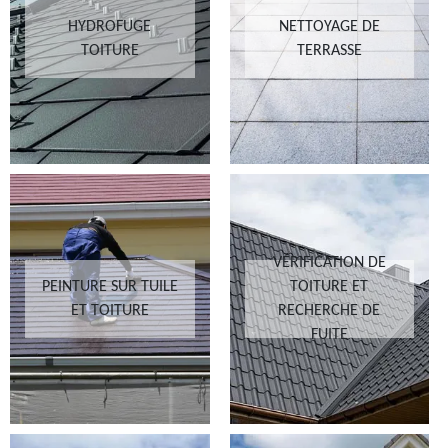
HYDROFUGE
NETTOYAGE DE
TOITURE
TERRASSE
VÉRIFICATION DE
PEINTURE SUR TUILE
TOITURE ET
ET TOITURE
RECHERCHE DE
FUITE