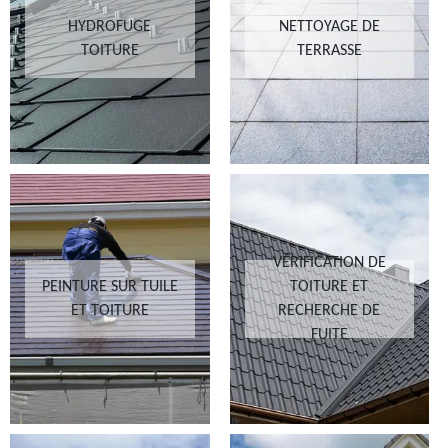
HYDROFUGE
NETTOYAGE DE
TOITURE
TERRASSE
VÉRIFICATION DE
PEINTURE SUR TUILE
TOITURE ET
ET TOITURE
RECHERCHE DE
FUITE