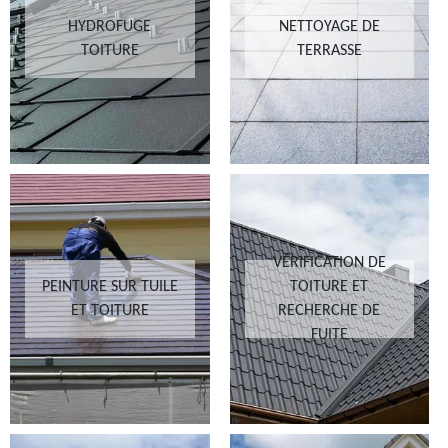
HYDROFUGE
NETTOYAGE DE
TOITURE
TERRASSE
VÉRIFICATION DE
PEINTURE SUR TUILE
TOITURE ET
ET TOITURE
RECHERCHE DE
FUITE