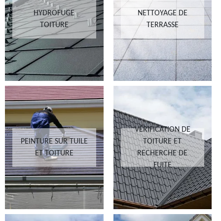
HYDROFUGE
NETTOYAGE DE
TOITURE
TERRASSE
VÉRIFICATION DE
PEINTURE SUR TUILE
TOITURE ET
ET TOITURE
RECHERCHE DE
FUITE