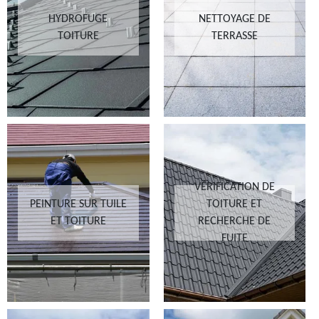
HYDROFUGE
NETTOYAGE DE
TOITURE
TERRASSE
VÉRIFICATION DE
PEINTURE SUR TUILE
TOITURE ET
ET TOITURE
RECHERCHE DE
FUITE