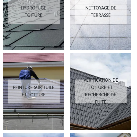
HYDROFUGE
NETTOYAGE DE
TOITURE
TERRASSE
VÉRIFICATION DE
PEINTURE SUR TUILE
TOITURE ET
ET TOITURE
RECHERCHE DE
FUITE