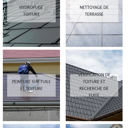
HYDROFUGE
NETTOYAGE DE
TOITURE
TERRASSE
VÉRIFICATION DE
PEINTURE SUR TUILE
TOITURE ET
ET TOITURE
RECHERCHE DE
FUITE