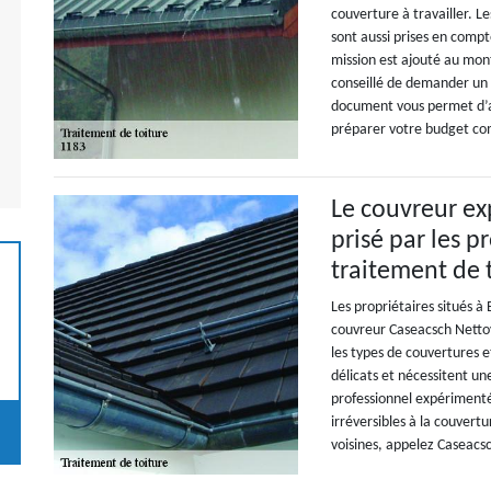
couverture à travailler. Le
sont aussi prises en compte
mission est ajouté au mont
conseillé de demander un d
document vous permet d’av
préparer votre budget co
Le couvreur ex
prisé par les p
traitement de 
Les propriétaires situés à 
couvreur Caseacsch Nettoy
les types de couvertures e
délicats et nécessitent un
professionnel expériment
irréversibles à la couvertu
voisines, appelez Caseacs