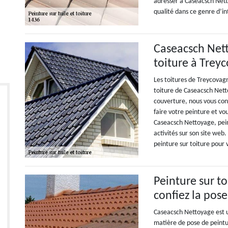
adresser à Caseacsch Nett
qualité dans ce genre d’i
Caseacsch Nett
toiture à Trey
Les toitures de Treycovagn
toiture de Caseacsch Netto
couverture, nous vous con
faire votre peinture et vo
Caseacsch Nettoyage, pein
activités sur son site we
peinture sur toiture pour
Peinture sur to
confiez la pose
Caseacsch Nettoyage est u
matière de pose de peintur