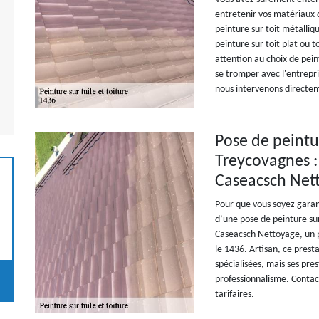
entretenir vos matériaux d
peinture sur toit métalliq
peinture sur toit plat ou to
attention au choix de pei
se tromper avec l'entrep
nous intervenons directe
Pose de peintur
Treycovagnes : 
Caseacsch Net
Pour que vous soyez garant
d’une pose de peinture sur
Caseacsch Nettoyage, un p
le 1436. Artisan, ce prest
spécialisées, mais ses pre
professionnalisme. Contact
tarifaires.