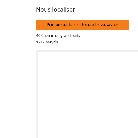
Nous localiser
Peinture sur tuile et toiture Treycovagnes
40 Chemin du grand puits
1217 Meyrin