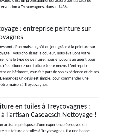
oyage, c’est un professionnel qui assure des travaux de
ntervention à Treycovagnes, dans le 1436.
oyage : entreprise peinture sur
covagnes
es sont désormais au goût du jour grâce à la peinture sur
yage ! Vous choisissez la couleur, nous évaluons votre
seillons le type de peinture, nous envoyons un agent pour
us réceptionnez une toiture toute neuve. L'entreprise
tre en bâtiment, vous fait part de son expérience et de ses
b. Demandez un devis est simple, pour commander une
 votre maison à Treycovagnes.
iture en tuiles à Treycovagnes :
 à l’artisan Caseacsch Nettoyage !
n artisan qui dispose d’une expérience éprouvée en
e sur toiture en tuiles à Treycovagnes. Il a une bonne