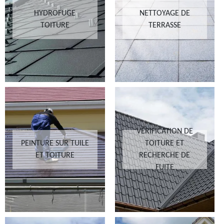
HYDROFUGE
NETTOYAGE DE
TOITURE
TERRASSE
VÉRIFICATION DE
PEINTURE SUR TUILE
TOITURE ET
ET TOITURE
RECHERCHE DE
FUITE