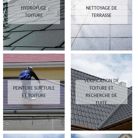
HYDROFUGE
NETTOYAGE DE
TOITURE
TERRASSE
VÉRIFICATION DE
PEINTURE SUR TUILE
TOITURE ET
ET TOITURE
RECHERCHE DE
FUITE