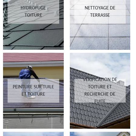
HYDROFUGE
NETTOYAGE DE
TOITURE
TERRASSE
VÉRIFICATION DE
PEINTURE SUR TUILE
TOITURE ET
ET TOITURE
RECHERCHE DE
FUITE