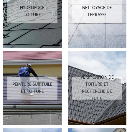
HYDROFUGE
NETTOYAGE DE
TOITURE
TERRASSE
VÉRIFICATION DE
PEINTURE SUR TUILE
TOITURE ET
ET TOITURE
RECHERCHE DE
FUITE