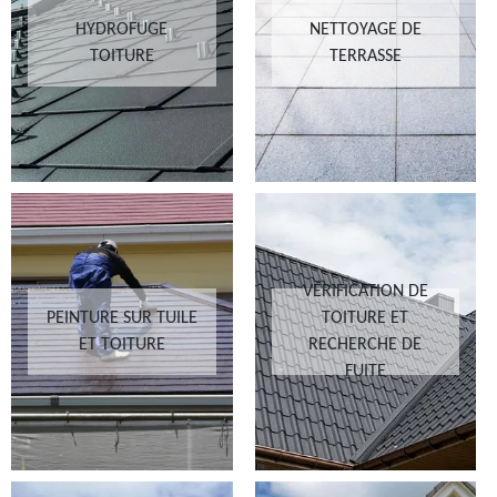
HYDROFUGE
NETTOYAGE DE
TOITURE
TERRASSE
VÉRIFICATION DE
PEINTURE SUR TUILE
TOITURE ET
ET TOITURE
RECHERCHE DE
FUITE