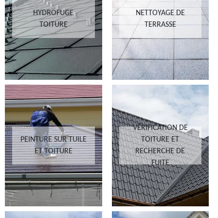
HYDROFUGE
NETTOYAGE DE
TOITURE
TERRASSE
VÉRIFICATION DE
PEINTURE SUR TUILE
TOITURE ET
ET TOITURE
RECHERCHE DE
FUITE