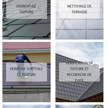
HYDROFUGE
NETTOYAGE DE
TOITURE
TERRASSE
VÉRIFICATION DE
PEINTURE SUR TUILE
TOITURE ET
ET TOITURE
RECHERCHE DE
FUITE